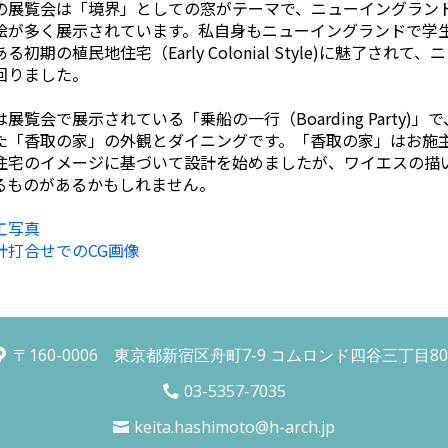
の展覧会は「境界」としての窓がテーマで、ニューイングラン
絵が多く展示されています。私自身もニューイングランドで学
初期の植民地住宅（Early Colonial Style)に魅了されて
回りました。
覧会で展示されている「乗船の一行（Boarding Party)」
た「香取の家」の外観とダイニングです。「香取の家」はお施
住宅のイメージに基づいて設計を始めましたが、ワイエスの描
るものがあるかもしれません。
工写真
計打合せでのCG画像
〒160-0006 東京都新宿区舟町7-9 コムロンド四谷三丁目80
03-5357-7035
keita.hashimoto@h-arch.jp