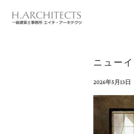
メ
イ
ン
の
内
容
へ
進
む
ニューイ
2026年5月13日