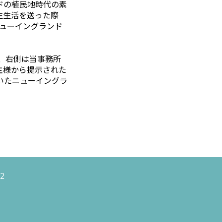
ドの植民地時代の素
生生活を送った際
、ニューイングランド
で、右側は当事務所
主様から提示された
いたニューイングラ
2