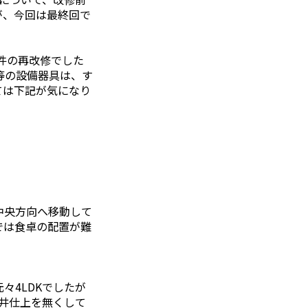
が、今回は最終回で
件の再改修でした
等の設備器具は、す
ては下記が気になり
中央方向へ移動して
では食卓の配置が難
4LDKでしたが
天井仕上を無くして