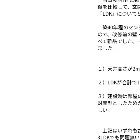
後を比較して、玄
「LDK」について
築40年程のマン
ので、改修前の壁
べて新品でした。
ました。
１）天井高さが2m
２）LDKが合計で
３）建設時は部屋
対面型としたため
しい。
上記はいずれも古
3LDKでも問題