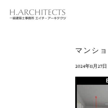
メ
イ
ン
の
内
容
へ
進
む
マンショ
2024年11月27日