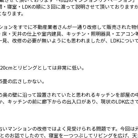
関・寝室・LDKの順に３回に渡って説明させて頂いております
となります。
ションをすでに不動産業者さんが一通り改修して販売された物
・床・天井の仕上や室内建具、キッチン・照明器具・エアコン
一見、改修の必要が無いようにも思われましたが、LDKについ
20cmとリビングとしては非常に低い。
15畳の広さしかない。
の奥の壁に沿って設置されていたと思われるキッチンを部屋の
か、キッチンの前に廊下からの出入口があり、現状のLDK広さ
いマンションの改修ではよく見受けられる問題です。今回は元々
無いとのお話でしたので、寝室を一つつぶしてリビングを広げ、