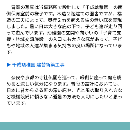
冒頭の写真は当事務所で設計した「千成幼稚園」の南
側保育室前の様子です。木造２階建ての園舎ですが、構
造の工夫によって、奥行２ｍを超える柱の無い庇を実現
しました。暑い日は大きな庇の下で、子ども達が走り回
って遊んでいます。幼稚園の玄関や向かいの「子育て支
援・地域交流施設」の入口にも大きな庇があって、子ど
もや地域の人達が集まる気持ちの良い場所になっていま
す。
▶ 千成幼稚園 建替新築工事
奈良や京都の寺社仏閣を巡って、縁側に座って庭を眺
めると涼しい気分になります。普段の設計においても、
日本に昔からある軒の深い庇や、光と風の取り入れ方な
ど機械設備に頼らない避暑の方法も大切にしたいと思っ
ています。