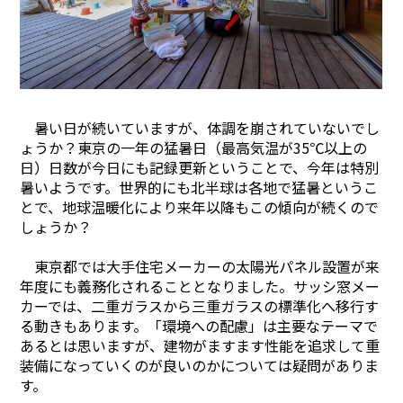
暑い日が続いていますが、体調を崩されていないでし
ょうか？東京の一年の猛暑日（最高気温が35℃以上の
日）日数が今日にも記録更新ということで、今年は特別
暑いようです。世界的にも北半球は各地で猛暑というこ
とで、地球温暖化により来年以降もこの傾向が続くので
しょうか？
Home
About
東京都では大手住宅メーカーの太陽光パネル設置が来
年度にも義務化されることとなりました。サッシ窓メー
Works
カーでは、二重ガラスから三重ガラスの標準化へ移行す
Flow
る動きもあります。「環境への配慮」は主要なテーマで
Blog
あるとは思いますが、建物がますます性能を追求して重
装備になっていくのが良いのかについては疑問がありま
Contact
す。