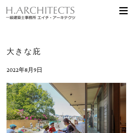
メ
イ
ン
の
内
容
へ
進
む
大きな庇
2022年8月9日