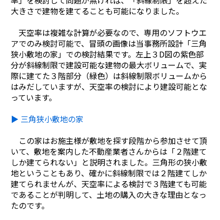
率」を検討して問題が無ければ、「斜線制限」を超えた
Blog
大きさで建物を建てることも可能になりました。
Contact
天空率は複雑な計算が必要なので、専用のソフトウエ
アでのみ検討可能で、冒頭の画像は当事務所設計「三角
狭小敷地の家」での検討結果です。左上３D図の紫色部
分が斜線制限で建設可能な建物の最大ボリュームで、実
際に建てた３階部分（緑色）は斜線制限ボリュームから
はみだしていますが、天空率の検討により建設可能とな
っています。
▶ 三角狭小敷地の家
この家はお施主様が敷地を探す段階から参加させて頂
いて、敷地を案内した不動産業者さんからは「２階建て
しか建てられない」と説明されました。三角形の狭小敷
地ということもあり、確かに斜線制限では２階建てしか
建てられませんが、天空率による検討で３階建ても可能
であることが判明して、土地の購入の大きな理由となっ
たのです。