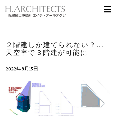
メ
イ
ン
の
内
容
へ
進
む
２階建しか建てられない？...
天空率で３階建が可能に
2022年8月15日